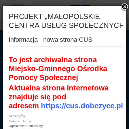
Aa
Aa
Aa
A-
A
A+
Start
500+
Druki
Świadczenia rodzinne
Fundusz alimentacyjny
Kontakt
BIP
Informacje ogólne
Statut i regulaminy
Sprawozdania finansowe