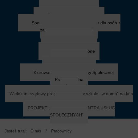
Niepełnosprawni
Zasiłek pielęgnacyjny
Świadczenia pielęgnacyjne
Specjalistyczne Usługi Opiekuńcze dla osób z
zaburzeniami psychicznymi
Sytuacje kryzysowe
Przemoc w rodzinie
Mieszkanie chronione
Chorzy i starsi
Usługi opiekuńcze
Kierowanie do Domu Pomocy Społecznej
Praca socjalna
ŚDS
Wieloletni rządowy program „Posiłek w szkole i w domu” na lata
2024 - 2028
PROJEKT „MAŁOPOLSKIE CENTRA USŁUG
SPOŁECZNYCH”
Jesteś tutaj:
O nas
/
Pracownicy