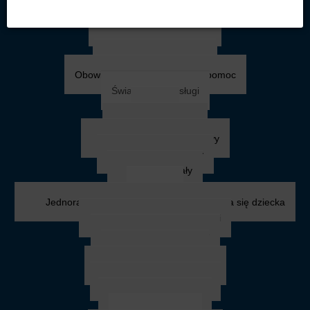
Uzyskanie pomocy
Kto może uzyskać pomoc
Tryb udzielania pomocy
Wymagane dokumenty
Obowiązki ubiegających się o pomoc
Świadczenia i usługi
Zasiłki
Zasiłek celowy
Specjalny zasiłek celowy
Zasiłek okresowy
Zasiłek stały
Rodzina
Jednorazowa zapomoga z tytułu urodzenia się dziecka
Zasiłek rodzinny i dodatki
Stypendium szkolne
Zasiłek szkolny
Fundusz alimentacyjny
Karta Dużej Rodziny
Asystent rodziny