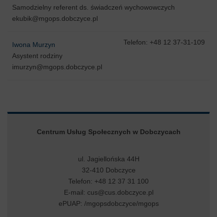
Samodzielny referent ds. świadczeń wychowowczych
ekubik@mgops.dobczyce.pl
Telefon: +48 12 37-31-109
Iwona Murzyn
Asystent rodziny
imurzyn@mgops.dobczyce.pl
Centrum Usług Społecznych w Dobczycach
ul. Jagiellońska 44H
32-410 Dobczyce
Telefon: +48 12 37 31 100
E-mail:
cus@cus.dobczyce.pl
ePUAP: /mgopsdobczyce/mgops