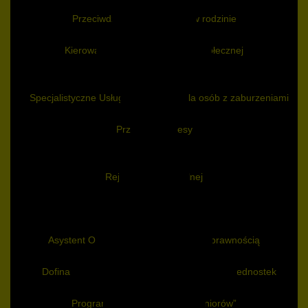
Dostępność
Przeciwdziałanie przemocy w rodzinie
Praca socjalna
Kierowanie do Domu Pomocy Społecznej
Mieszkanie chronione
Usługi opiekuńcze
Specjalistyczne Usługi Opiekuńcze dla osób z zaburzeniami
psychicznymi
Przydatne adresy
O nas
Informacje ogólne (BIP)
Rejony pracy socjalnej
Pracownicy
Programy i Projekty
Program „Opieka 75+”
Asystent Osobisty Osoby z Niepełnosprawnością
ASYSTENT RODZINY
Dofinansowanie wynagrodzeń pracowników jednostek
organizacyjnych pomocy społecznej
Program „Korpus Wsparcia Seniorów”