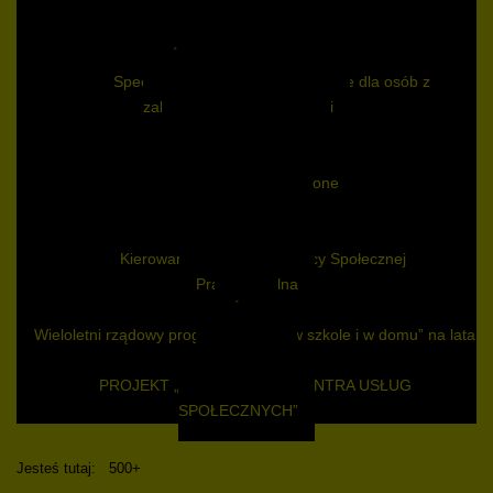
Niepełnosprawni
Zasiłek pielęgnacyjny
Świadczenia pielęgnacyjne
Specjalistyczne Usługi Opiekuńcze dla osób z
zaburzeniami psychicznymi
Sytuacje kryzysowe
Przemoc w rodzinie
Mieszkanie chronione
Chorzy i starsi
Usługi opiekuńcze
Kierowanie do Domu Pomocy Społecznej
Praca socjalna
ŚDS
Wieloletni rządowy program „Posiłek w szkole i w domu” na lata
2024 - 2028
PROJEKT „MAŁOPOLSKIE CENTRA USŁUG
SPOŁECZNYCH”
Jesteś tutaj:
500+