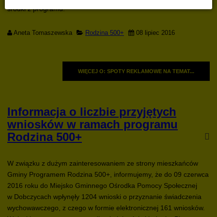
środki z programu.
Aneta Tomaszewska
Rodzina 500+
08 lipiec 2016
WIĘCEJ O: SPOTY REKLAMOWE NA TEMAT...
Informacja o liczbie przyjętych
wniosków w ramach programu
Rodzina 500+
W związku z dużym zainteresowaniem ze strony mieszkańców
Gminy Programem Rodzina 500+, informujemy, że do 09 czerwca
2016 roku do Miejsko Gminnego Ośrodka Pomocy Społecznej
w Dobczycach wpłynęły 1204 wnioski o przyznanie świadczenia
wychowawczego, z czego w formie elektronicznej 161 wniosków.