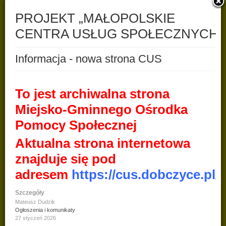
Jeśli starasz się o świadczenie z programu "Rodzina 500+,
świadczenia rodzinne lub świadczenia z funduszu
alimentacyjnego, złóż wniosek o ustalenie prawa do świadczeń na
kolejny okres zasiłkowy. Dotyczy to również wszystkich tych,
którzy do tej pory otrzymywali lub otrzymują świadczenia. Wypłata
świadczeń nie jest przedłużana automatycznie. Wymaga złożenia
kolejnego wniosku. Będą one przyjmowane od 1 sierpnia 2017r.