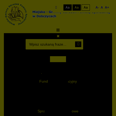
Aa
Aa
Aa
A-
A
A+
Start
500+
Druki
Świadczenia rodzinne
Fundusz alimentacyjny
Kontakt
BIP
Informacje ogólne
Statut i regulaminy
Sprawozdania finansowe