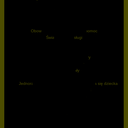
Uzyskanie pomocy
Kto może uzyskać pomoc
Tryb udzielania pomocy
Wymagane dokumenty
Obowiązki ubiegających się o pomoc
Świadczenia i usługi
Zasiłki
Zasiłek celowy
Specjalny zasiłek celowy
Zasiłek okresowy
Zasiłek stały
Rodzina
Jednorazowa zapomoga z tytułu urodzenia się dziecka
Zasiłek rodzinny i dodatki
Stypendium szkolne
Zasiłek szkolny
Fundusz alimentacyjny
Karta Dużej Rodziny
Asystent rodziny